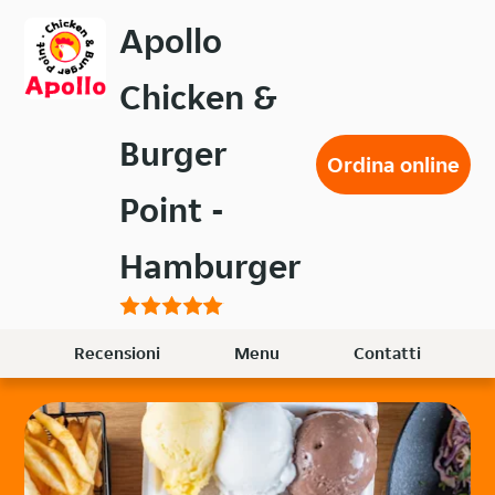
Passa
Apollo
al
contenuto
Chicken &
principale
Burger
Ordina online
Point -
Hamburger
Recensioni
Menu
Contatti